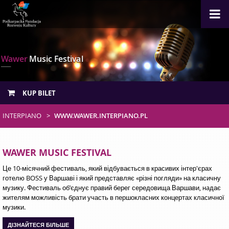
Wawer
Music Festival
KUP BILET
INTERPIANO
WWW.WAWER.INTERPIANO.PL
WAWER MUSIC FESTIVAL
Це 10-місячний фестиваль, який відбувається в красивих інтер'єрах
готелю BOSS у Варшаві і який представляє «різні погляди» на класичну
музику. Фестиваль об’єднує правий берег середовища Варшави, нaдає
жителям можливість брати участь в першокласних концертах класичної
музики.
ДІЗНАЙТЕСЯ БІЛЬШЕ